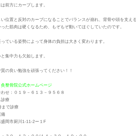
椎は前方にカーブします。
しい位置と反対のカーブになることでバランスが崩れ、背骨や頭を支え
かった筋肉は硬くなるため、もぞもぞ動いてほぐしていたのです。
座っている姿勢によって身体の負担は大きく変わります。
いと集中力も欠如します。
で質の良い勉強を頑張ってください！！
り灸整骨院公式ホームページ
合わせ：０１９－６１３－９５６８
も診療
時まで診療
完備
盛岡市厨川1-11-2ー１F