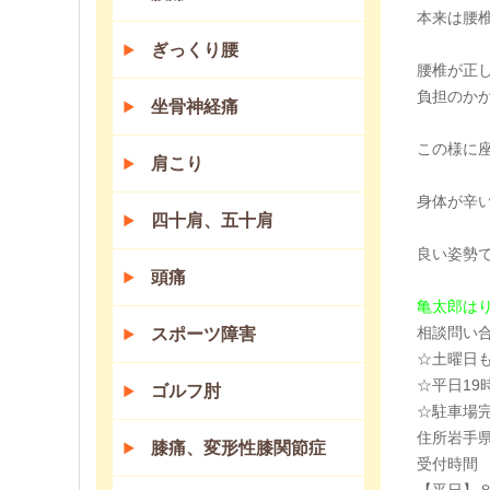
本来は腰
ぎっくり腰
腰椎が正
負担のか
坐骨神経痛
この様に
肩こり
身体が辛
四十肩、五十肩
良い姿勢
頭痛
亀太郎は
相談問い
スポーツ障害
☆土曜日
☆平日19
ゴルフ肘
☆駐車場
住所岩手県
膝痛、変形性膝関節症
受付時間