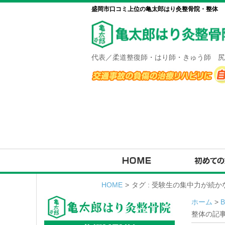
盛岡市口コミ上位の亀太郎はり灸整骨院・整体
代表／柔道整復師・はり師・きゅう師 尻
HOME
>
タグ : 受験生の集中力が続
ホーム
>
整体の記