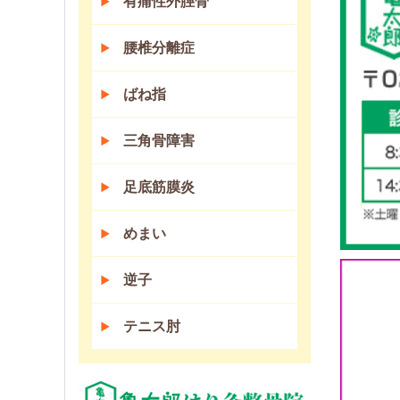
有痛性外脛骨
腰椎分離症
ばね指
三角骨障害
足底筋膜炎
めまい
逆子
テニス肘