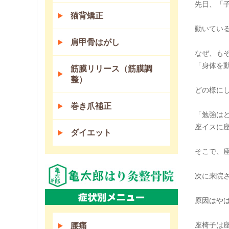
先日、「
猫背矯正
動いてい
肩甲骨はがし
なぜ、も
「身体を
筋膜リリース（筋膜調
整）
どの様に
巻き爪補正
「勉強は
座イスに
ダイエット
そこで、
次に来院
原因はや
座椅子は
腰痛