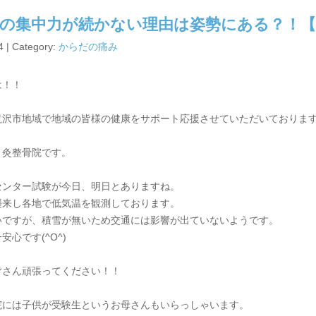
の集中力が続かない理由は姿勢にある？！【
4 | Category:
からだの痛み
は！！
滝沢市地域で地域の皆様の健康をサポート応援させていただいておりま
り灸整骨院です。
センター試験が今日、明日とありますね。
襲来し各地で低気温を観測しております。
いですが、積雪が無いため交通には影響が出ていないようです。
安心です(^O^)
皆さん頑張ってください！！
院には子供が受験生というお母さんもいらっしゃいます。