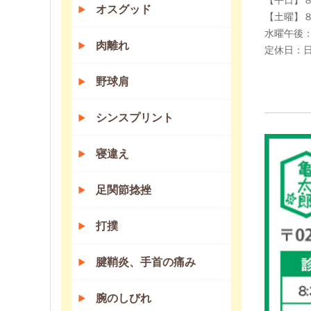
【平日】
オスグッド
【土曜】
水曜午後
肉離れ
定休日：
野球肩
シンスプリント
寝違え
足関節捻挫
打撲
腱鞘炎、手首の痛み
腕のしびれ