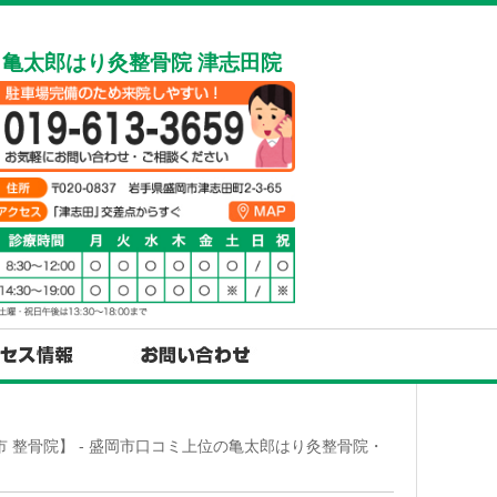
亀太郎はり灸整骨院 津志田院
 整骨院】 - 盛岡市口コミ上位の亀太郎はり灸整骨院・