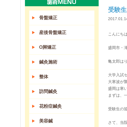
受験生
骨盤矯正
2017.01.1
産後骨盤矯正
こんにち
O脚矯正
盛岡市・
亀太郎は
鍼灸施術
大学入試
整体
大寒波が
盛岡は寒
訪問鍼灸
まずは、一
花粉症鍼灸
受験生の
美容鍼
さて、当