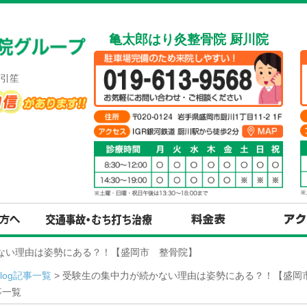
亀太郎はり灸整骨院 厨川院
引笙
かない理由は姿勢にある？！【盛岡市 整骨院】
Blog記事一覧
> 受験生の集中力が続かない理由は姿勢にある？！【盛岡市
事一覧