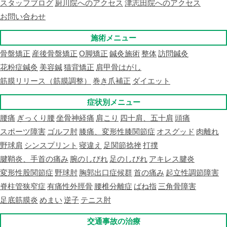
スタッフブログ
厨川院へのアクセス
津志田院へのアクセス
お問い合わせ
施術メニュー
骨盤矯正
産後骨盤矯正
O脚矯正
鍼灸施術
整体
訪問鍼灸
花粉症鍼灸
美容鍼
猫背矯正
肩甲骨はがし
筋膜リリース（筋膜調整）
巻き爪補正
ダイエット
症状別メニュー
腰痛
ぎっくり腰
坐骨神経痛
肩こり
四十肩、五十肩
頭痛
スポーツ障害
ゴルフ肘
膝痛、変形性膝関節症
オスグッド
肉離れ
野球肩
シンスプリント
寝違え
足関節捻挫
打撲
腱鞘炎、手首の痛み
腕のしびれ
足のしびれ
アキレス腱炎
変形性股関節症
野球肘
胸郭出口症候群
首の痛み
起立性調節障害
脊柱管狭窄症
有痛性外脛骨
腰椎分離症
ばね指
三角骨障害
足底筋膜炎
めまい
逆子
テニス肘
交通事故の治療