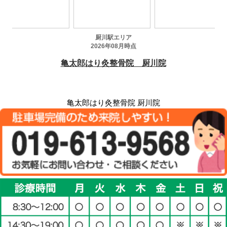
亀太郎はり灸整骨院 厨川院