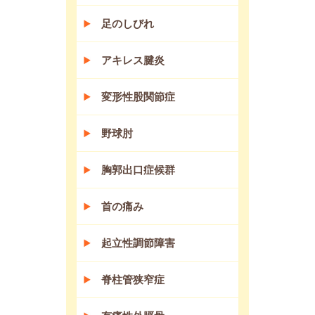
足のしびれ
アキレス腱炎
変形性股関節症
野球肘
胸郭出口症候群
首の痛み
起立性調節障害
脊柱管狭窄症