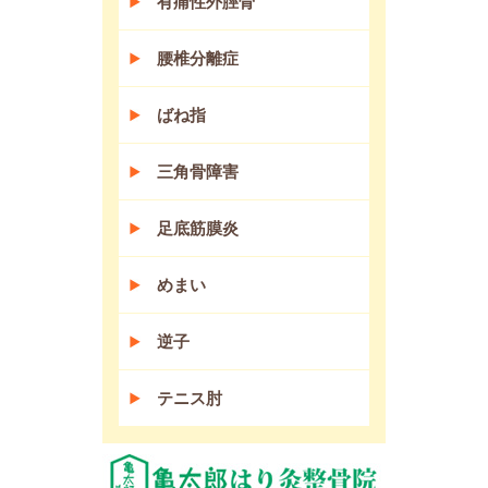
有痛性外脛骨
腰椎分離症
ばね指
三角骨障害
足底筋膜炎
めまい
逆子
テニス肘