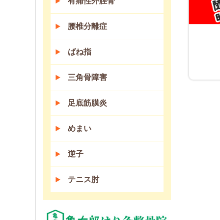
有痛性外脛骨
腰椎分離症
ばね指
三角骨障害
足底筋膜炎
めまい
逆子
テニス肘