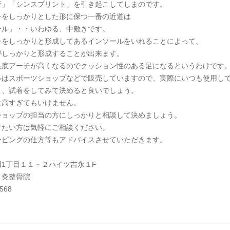
折」「シンスプリント」を引き起こしてしまのです。
チをしっかりとした形に保つ一番の近道は
ール」・・いわゆる、中敷きです。
チをしっかりと形成してあるインソールをいれることによって、
がしっかりと形成することが出来ます。
足底アーチが高くなるのでクッション性のある足になるというわけです
ルはスポーツショップなどで販売していますので、実際にいつも使用し
き、試着をしてみて決めると良いでしょう。
は高すぎてもいけません。
ショップの担当の方にしっかりと相談して決めましょう。
りたい方は気軽にご相談ください。
ーピングの仕方等もアドバイスさせていただきます。
川1丁目１１－２ハイツ吉永１F
り灸整骨院
9568