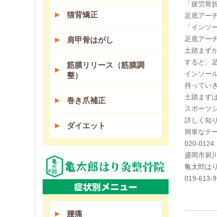
「疲労骨
猫背矯正
足底アー
「インソ
足底アー
肩甲骨はがし
土踏まず
すると、
筋膜リリース（筋膜調
インソー
整）
持ってい
土踏まず
巻き爪補正
スポーツ
詳しく知
ダイエット
簡単なテ
020-0124
盛岡市厨
亀太郎は
019-613-
腰痛