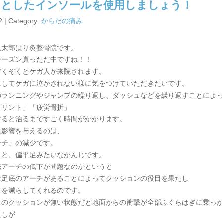
んとしたインソールを使用しましょう！
2 | Category:
からだの痛み
亀太郎はり灸整骨院です。
シーズン真っただ中ですね！！
ぞくぞくとケガ人が来院されます。
にしてケガに泣かされない様に気をつけていただきたいです。
のランニングやジャンプの繰り返し、ダッシュなどを繰り返すことによ
プリント」「疲労骨折」
すると治るまですごく時間がかかります。
に影響を与えるのは、
ーチ」の減少です。
うと、偏平足みたいなかんじです。
底アーチの低下が問題なのかというと
は足底のアーチがあることによってクッションの役目を果たし
担を減らしてくれるのです。
このクッションが無い状態だと地面からの衝撃が全部ふくらはぎに乗っ
返しが