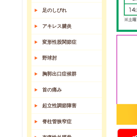
足のしびれ
アキレス腱炎
変形性股関節症
野球肘
胸郭出口症候群
首の痛み
起立性調節障害
脊柱管狭窄症