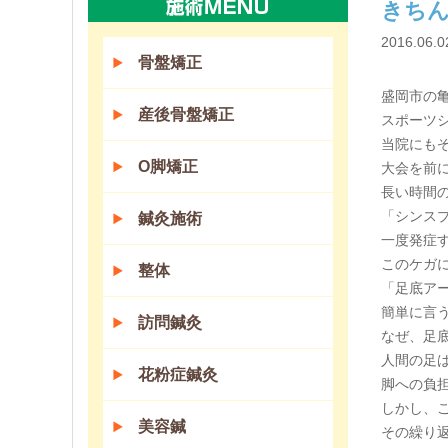
きち
2016.06.0
骨盤矯正
盛岡市の
産後骨盤矯正
スポーツ
当院にも
O脚矯正
大会を前
長い時間
「シンス
鍼灸施術
一度発症
このケガ
整体
「足底ア
簡単に言
訪問鍼灸
なぜ、足
人間の足
花粉症鍼灸
脚への負
しかし、
美容鍼
その繰り