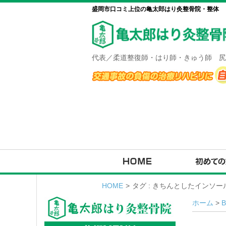
盛岡市口コミ上位の亀太郎はり灸整骨院・整体
代表／柔道整復師・はり師・きゅう師 尻
HOME
>
タグ : きちんとしたインソ
ホーム
>