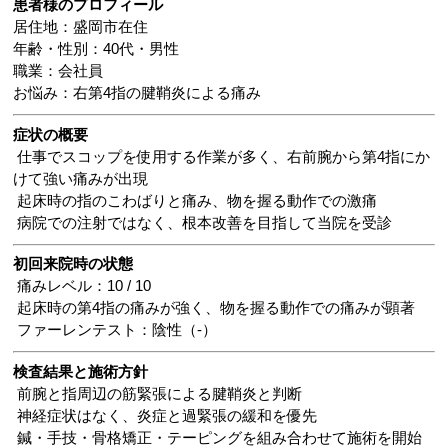
患者様のプロフィール
居住地：盛岡市在住
年齢・性別：40代・男性
職業：会社員
お悩み：右第4指の腱鞘炎による痛み
症状の概要
仕事でスコップを使用する作業が多く、右前腕から第4指にか
けて強い痛みが出現
起床時の指のこわばりと痛み、物を握る動作での激痛
病院での注射ではなく、根本改善を目指して当院を受診
初回来院時の状態
痛みレベル：10 / 10
起床時の第4指の痛みが強く、物を握る動作での痛みが顕著
ファーレンテスト：陰性（-）
検査結果と施術方針
前腕と指周辺の筋緊張による腱鞘炎と判断
神経症状はなく、炎症と過緊張の緩和を優先
鍼・手技・骨格矯正・テーピングを組み合わせて施術を開始