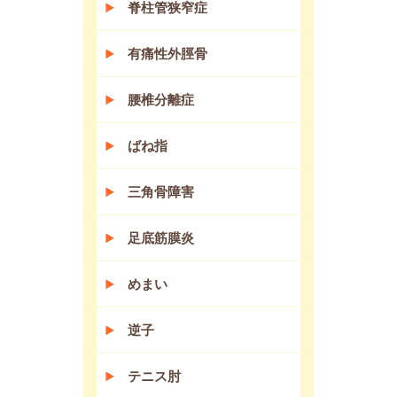
脊柱管狭窄症
有痛性外脛骨
腰椎分離症
ばね指
三角骨障害
足底筋膜炎
めまい
逆子
テニス肘