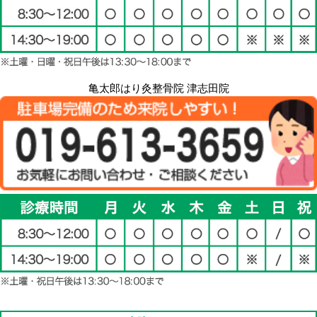
亀太郎はり灸整骨院 津志田院