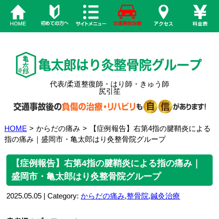
代表/柔道整復師・はり師・きゅう師
尻引笙
HOME
>
からだの痛み
>
【症例報告】右第4指の腱鞘炎による
指の痛み｜盛岡市・亀太郎はり灸整骨院グループ
【症例報告】右第4指の腱鞘炎による指の痛み｜
盛岡市・亀太郎はり灸整骨院グループ
2025.05.05 | Category:
からだの痛み
,
整骨院
,
鍼灸治療