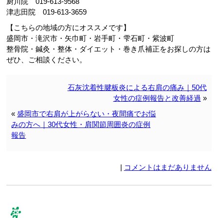
厨川院 019-613-9568
津志田院 019-613-3659
【こちらの地域の方にオススメです】
盛岡市・滝沢市・矢巾町・岩手町・雫石町・紫波町
整骨院・鍼灸・整体・ダイエット・巻き爪補正をお探しの方は
ぜひ、ご相談ください。
石灰沈着性腱板炎による右肩の痛み｜50代
女性の症例報告と改善経過
»
«
盛岡市で右肩が上がらない・夜間痛でお悩
みの方へ｜30代女性・肩関節周囲炎の症例
報告
|
コメントはまだありません
コメント & トラックバック