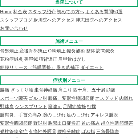
当院について
Home
料金表
スタッフ紹介
初めての方へ
よくある質問50選
スタッフブログ
厨川院へのアクセス
津志田院へのアクセス
お問い合わせ
施術メニュー
骨盤矯正
産後骨盤矯正
O脚矯正
鍼灸施術
整体
訪問鍼灸
花粉症鍼灸
美容鍼
猫背矯正
肩甲骨はがし
筋膜リリース（筋膜調整）
巻き爪補正
ダイエット
症状別メニュー
腰痛
ぎっくり腰
坐骨神経痛
肩こり
四十肩、五十肩
頭痛
スポーツ障害
ゴルフ肘
膝痛、変形性膝関節症
オスグッド
肉離れ
野球肩
シンスプリント
寝違え
足関節捻挫
打撲
腱鞘炎、手首の痛み
腕のしびれ
足のしびれ
アキレス腱炎
変形性股関節症
野球肘
胸郭出口症候群
首の痛み
起立性調節障害
脊柱管狭窄症
有痛性外脛骨
腰椎分離症
ばね指
三角骨障害