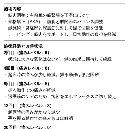
施術内容
・筋肉調整：右前腕の筋緊張を丁寧にほぐす
・骨格矯正（AKA）：前腕と肘関節のバランス調整
・鍼施術：炎症部と深層筋に対して鍼で回復を促進
・テーピング：筋肉をサポートし、日常動作の負担を軽減
施術経過と改善状況
2回目（痛みレベル：9）
・状態に大きな変化はないが、鍼の効果に期待して継続
4回目（痛みレベル：8）
・起床時の痛みが少し軽減。握る動作はまだ困難
8回目（痛みレベル：5）
・握る動作での痛みが軽減
・深層筋のケアのため、施術をエボフレックスに切り替え
12回目（痛みレベル：3）
・起床時の痛みがかなり減少
・手を握る動作での痛みもほぼ解消
20回目（痛みレベル：0）