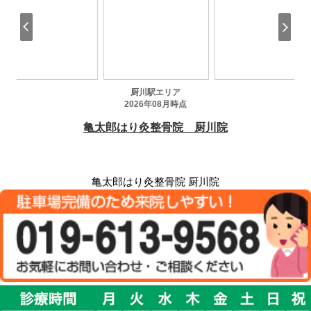
亀太郎はり灸整骨院 厨川院