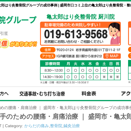
太郎はり灸整骨院グループの成功事例 | 盛岡市口コミ上位の亀太郎はり灸整骨院・整
亀太郎はり灸整骨院 厨川院
引笙
めの腰痛・肩痛治療 ｜ 盛岡市・亀太郎はり灸整骨院グループの成功事
手のための腰痛・肩痛治療 ｜ 盛岡市・亀太
7 | Category:
からだの痛み
,
整骨院
,
鍼灸治療