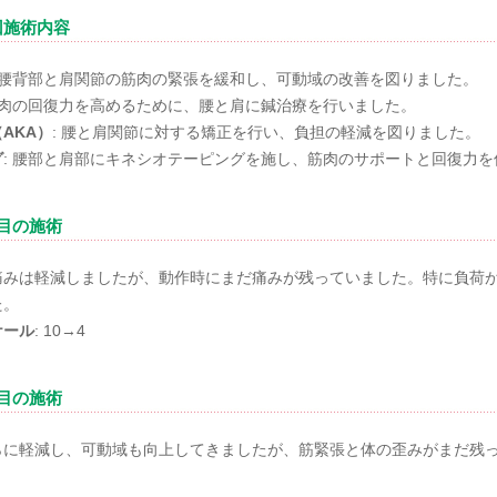
回施術内容
: 腰背部と肩関節の筋肉の緊張を緩和し、可動域の改善を図りました。
 筋肉の回復力を高めるために、腰と肩に鍼治療を行いました。
AKA）
: 腰と肩関節に対する矯正を行い、負担の軽減を図りました。
グ
: 腰部と肩部にキネシオテーピングを施し、筋肉のサポートと回復力
回目の施術
痛みは軽減しましたが、動作時にまだ痛みが残っていました。特に負荷
た。
ケール
: 10→4
回目の施術
らに軽減し、可動域も向上してきましたが、筋緊張と体の歪みがまだ残