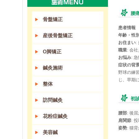
腰
骨盤矯正
患者情報
年齢・性
産後骨盤矯正
お住まい
:
職業
: 会
O脚矯正
お悩み
: 
症状の背
鍼灸施術
野球の練
じ、早期
整体
初
訪問鍼灸
腰部
: 
花粉症鍼灸
肩関節
:
姿勢
: 
美容鍼