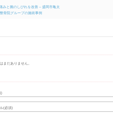
痛みと腕のしびれを改善 – 盛岡市亀太
整骨院グループの施術事例
メント & トラックバック
はまだありません。
メントする
)
ル(必須)