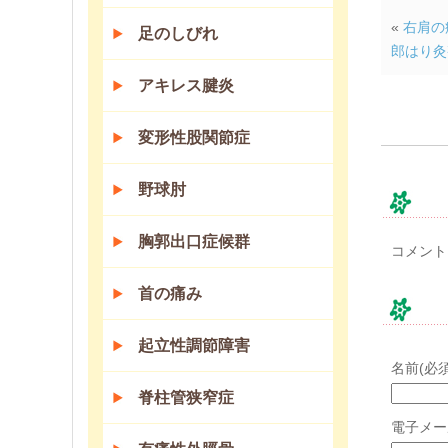
«
右肩の
足のしびれ
郎はり灸
アキレス腱炎
変形性股関節症
野球肘
コ
胸郭出口症候群
コメント
首の痛み
コ
起立性調節障害
名前(必須
脊柱管狭窄症
電子メー