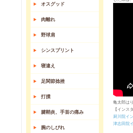
オスグッド
肉離れ
野球肩
シンスプリント
寝違え
足関節捻挫
打撲
亀太郎は
【インス
腱鞘炎、手首の痛み
厨川院イ
津志田院
腕のしびれ