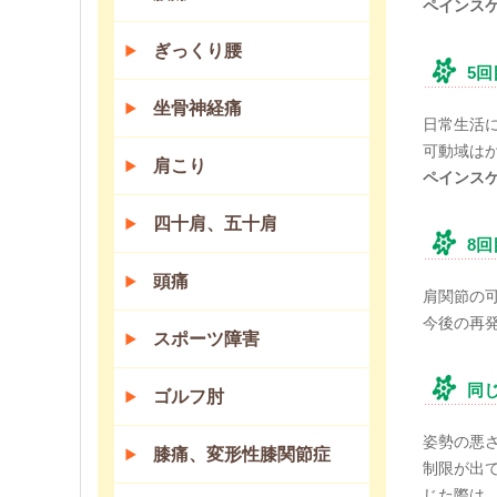
ペインス
ぎっくり腰
5
坐骨神経痛
日常生活
可動域は
肩こり
ペインス
四十肩、五十肩
8
頭痛
肩関節の
今後の再
スポーツ障害
同
ゴルフ肘
姿勢の悪
膝痛、変形性膝関節症
制限が出
じた際は