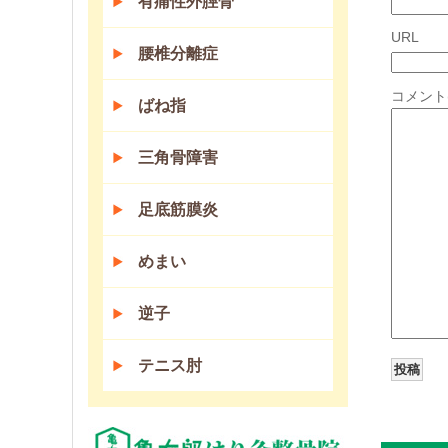
有痛性外脛骨
URL
腰椎分離症
コメント
ばね指
三角骨障害
足底筋膜炎
めまい
逆子
テニス肘