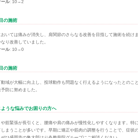
ケール
: 10→2
回目の施術
においては痛みが消失し、肩関節のさらなる改善を目指して施術を続け
かなり改善していました。
ケール
: 10→0
回目の施術
可動域が大幅に向上し、投球動作も問題なく行えるようになったとのこ
発予防に努めました。
じような悩みでお困りの方へ
さや筋緊張が長引くと、腰痛や肩の痛みが慢性化しやすくなります。特
てしまうことが多いです。早期に矯正や筋肉の調整を行うことで、症状
、ぜひ盛岡市の亀太郎はり灸整骨院グループにご相談ください。