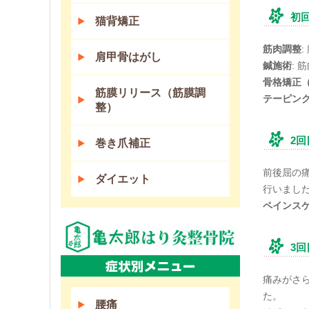
初
猫背矯正
筋肉調整
肩甲骨はがし
鍼施術
:
骨格矯正（
筋膜リリース（筋膜調
テーピン
整）
2
巻き爪補正
前後屈の
ダイエット
行いまし
ペインス
3
痛みがさ
た。
腰痛