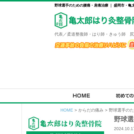
野球選手のための腰痛・肩痛治療 ｜ 盛岡市・亀
代表／柔道整復師・はり師・きゅう師 尻
HOME
>
からだの痛み
>
野球選手のた
野球選
2024.10.1