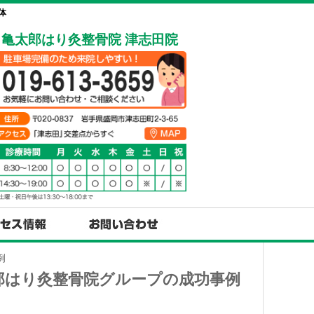
体
亀太郎はり灸整骨院 津志田院
例
郎はり灸整骨院グループの成功事例