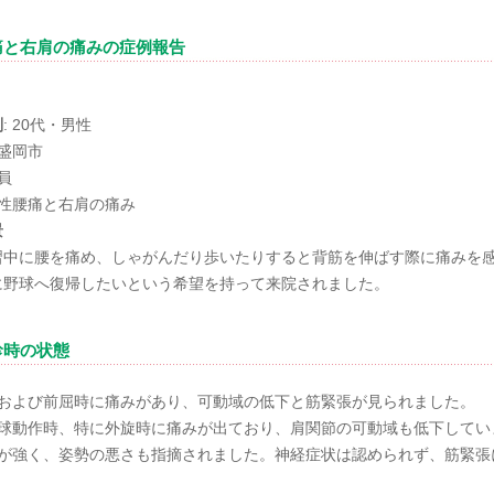
痛と右肩の痛みの症例報告
別
: 20代・男性
 盛岡市
社員
急性腰痛と右肩の痛み
景
習中に腰を痛め、しゃがんだり歩いたりすると背筋を伸ばす際に痛みを
に野球へ復帰したいという希望を持って来院されました。
診時の状態
後屈および前屈時に痛みがあり、可動域の低下と筋緊張が見られました。
 投球動作時、特に外旋時に痛みが出ており、肩関節の可動域も低下してい
猫背が強く、姿勢の悪さも指摘されました。神経症状は認められず、筋緊