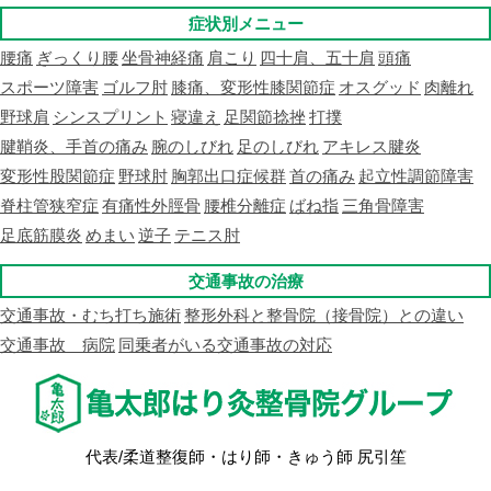
症状別メニュー
腰痛
ぎっくり腰
坐骨神経痛
肩こり
四十肩、五十肩
頭痛
スポーツ障害
ゴルフ肘
膝痛、変形性膝関節症
オスグッド
肉離れ
野球肩
シンスプリント
寝違え
足関節捻挫
打撲
腱鞘炎、手首の痛み
腕のしびれ
足のしびれ
アキレス腱炎
変形性股関節症
野球肘
胸郭出口症候群
首の痛み
起立性調節障害
脊柱管狭窄症
有痛性外脛骨
腰椎分離症
ばね指
三角骨障害
足底筋膜炎
めまい
逆子
テニス肘
交通事故の治療
交通事故・むち打ち施術
整形外科と整骨院（接骨院）との違い
交通事故 病院
同乗者がいる交通事故の対応
代表/柔道整復師・はり師・きゅう師 尻引笙