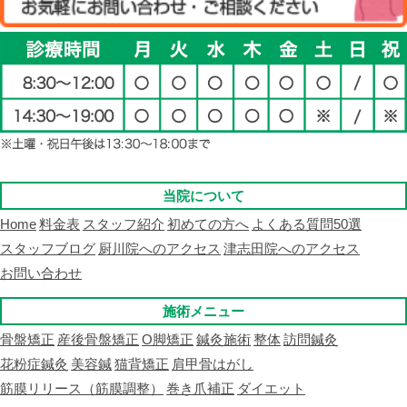
当院について
Home
料金表
スタッフ紹介
初めての方へ
よくある質問50選
スタッフブログ
厨川院へのアクセス
津志田院へのアクセス
お問い合わせ
施術メニュー
骨盤矯正
産後骨盤矯正
O脚矯正
鍼灸施術
整体
訪問鍼灸
花粉症鍼灸
美容鍼
猫背矯正
肩甲骨はがし
筋膜リリース（筋膜調整）
巻き爪補正
ダイエット