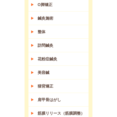
O脚矯正
鍼灸施術
整体
訪問鍼灸
花粉症鍼灸
美容鍼
猫背矯正
肩甲骨はがし
筋膜リリース（筋膜調整）