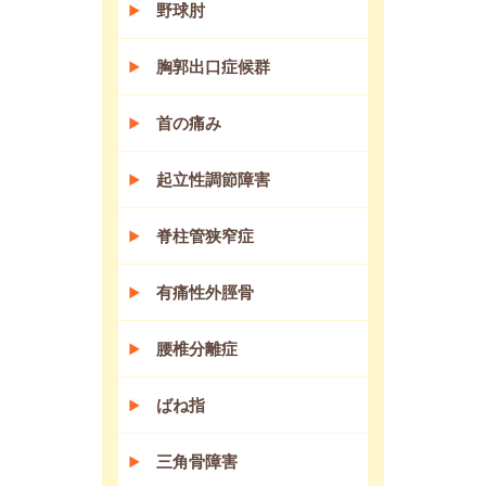
野球肘
胸郭出口症候群
首の痛み
起立性調節障害
脊柱管狭窄症
有痛性外脛骨
腰椎分離症
ばね指
三角骨障害