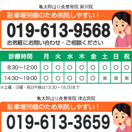
亀太郎はり灸整骨院 厨川院
亀太郎はり灸整骨院 津志田院