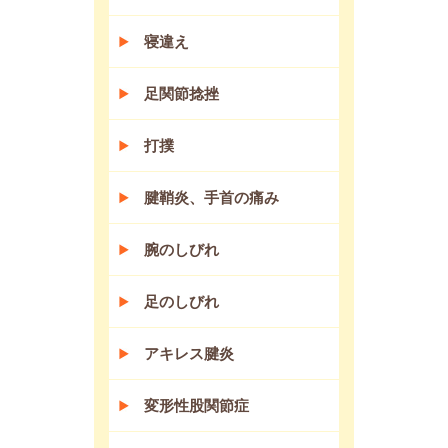
寝違え
足関節捻挫
打撲
腱鞘炎、手首の痛み
腕のしびれ
足のしびれ
アキレス腱炎
変形性股関節症