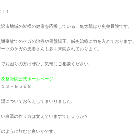
は！！
滝沢市地域の皆様の健康を応援している、亀太郎はり灸整骨院です。
交通事故でのケガの治療や骨盤矯正、鍼灸治療に力を入れております。
ポーツのケガの患者さんも多く来院されております。
とでお困りの方はぜひ、気軽にご相談ください。
り灸整骨院公式ホームページ
６１３－９５６８
白湯についてお伝えしてまいりました。
しい白湯の作り方は覚えていますでしょうか？
どのように飲むと良いかです。