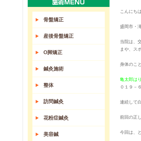
こんにち
骨盤矯正
盛岡市・
産後骨盤矯正
当院は、
まや、ス
O脚矯正
身体のこ
鍼灸施術
亀太郎は
整体
０１９－
訪問鍼灸
連続して
前回の正
花粉症鍼灸
今回は、
美容鍼