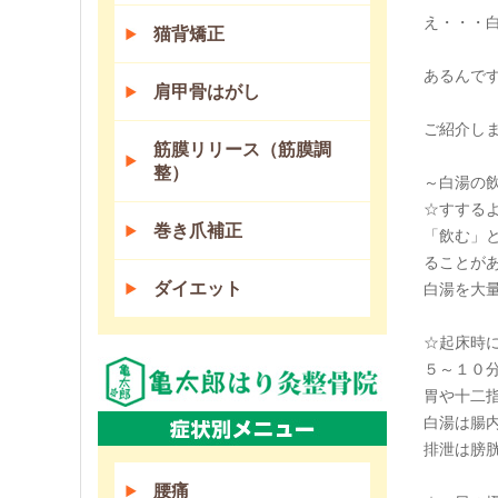
え・・・
猫背矯正
あるんで
肩甲骨はがし
ご紹介し
筋膜リリース（筋膜調
整）
～白湯の
☆すする
巻き爪補正
「飲む」
ることが
ダイエット
白湯を大
☆起床時
５～１０
胃や十二
白湯は腸
排泄は膀
腰痛