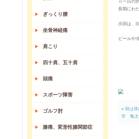
☆一日の
長期にわ
ぎっくり腰
次回は、
坐骨神経痛
ビールや
肩こり
四十肩、五十肩
頭痛
スポーツ障害
«
朝は体
ゴルフ肘
市 亀太
膝痛、変形性膝関節症