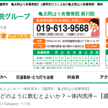
岡市 亀太郎はり灸整骨院】 | 盛岡市口コミ上位の亀太郎はり灸整骨院・整体
亀太郎はり灸整骨院 厨川院
引笙
むとよいか？～体内洗浄～【盛岡市 亀太郎はり灸整骨院】
をどのように飲むとよいか？～体内洗浄～【盛
6 | Category:
その他