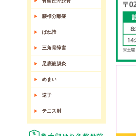
有痛性外脛骨
腰椎分離症
ばね指
三角骨障害
足底筋膜炎
めまい
逆子
テニス肘