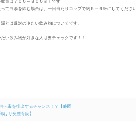
摂取量は７００～８００ｍｌです
たって白湯を飲む場合は、一日当たりコップで約５～６杯にしてくださ
白湯とは反対の冷たい飲み物についてです。
冷たい飲み物が好きな人は要チェックです！！
内へ毒を排出するチャンス！？【盛岡
郎はり灸整骨院】