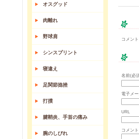
オスグッド
肉離れ
コ
野球肩
コメント
シンスプリント
コ
寝違え
名前(必須
足関節捻挫
電子メー
打撲
URL
腱鞘炎、手首の痛み
コメント
腕のしびれ