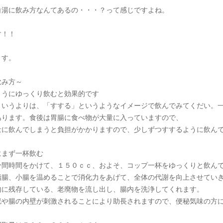
白湯に飲み方なんてあるの・・・？って感じですよね。
す！！
ます。
飲み方～
ようにゆっくり飲むと効果的です
というよりは、「すする」というようなイメージで飲んでみてくだい。
あります。食後は胃腸に食べ物が大量に入っていますので、
量に飲んでしまうと負担がかかりますので、少しずつすするように飲ん
にまず一杯飲む
分間時間をかけて、１５０ｃｃ、およそ、コップ一杯をゆっくりと飲ん
指腸、小腸を温めることで消化力をあげて、全体の代謝を向上させてい
内に残存している、老廃物を流し出し、腸内を洗浄してくれます。
胱や腸の内壁が刺激されることにより助長されますので、便秘気味の方