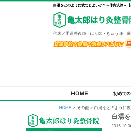
白湯をどのように飲むとよいか？～体内洗浄～【盛
代表／柔道整復師・はり師・きゅう師 尻
HOME
>
その他
>
白湯をどのように飲
白湯
2016.10.0