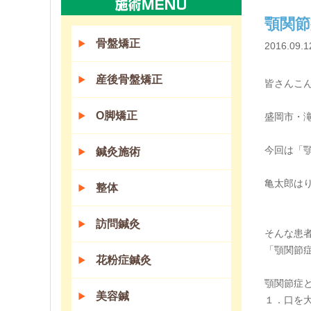
顎関節
骨盤矯正
2016.09.1
産後骨盤矯正
皆さんこ
O脚矯正
盛岡市・
今回は「
鍼灸施術
亀太郎は
整体
訪問鍼灸
そんな患
「顎関節
花粉症鍼灸
顎関節症
美容鍼
１．口を