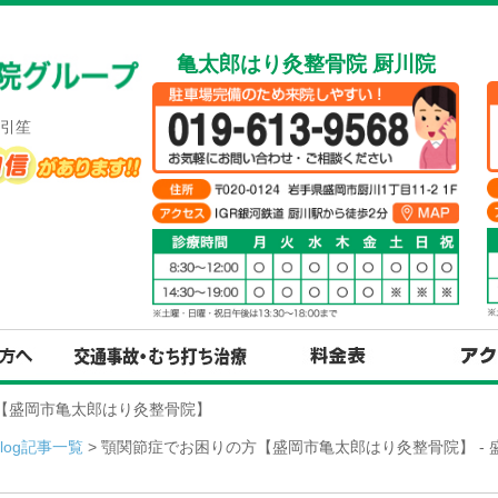
亀太郎はり灸整骨院 厨川院
引笙
方【盛岡市亀太郎はり灸整骨院】
Blog記事一覧
> 顎関節症でお困りの方【盛岡市亀太郎はり灸整骨院】 -