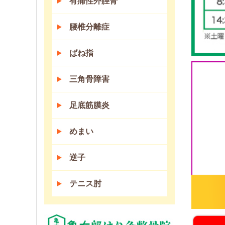
有痛性外脛骨
腰椎分離症
ばね指
三角骨障害
足底筋膜炎
めまい
逆子
テニス肘