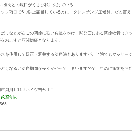
側の歯肉との境目がくさび状に欠けている
ェック項目で3つ以上該当している方は「クレンチング症候群」だと言え
しばりなどがあごの関節に強い負担をかけ、関節面にある関節軟骨（ク
症をおこすと顎関節症となります。
ースを使用して矯正・調整する治療法もありますが、当院でもマッサー
ひどくなると治療期間が長くかかってしまいますので、早めに施術を開
市厨川1-11-2ハイツ吉永１F
り灸整骨院
9568