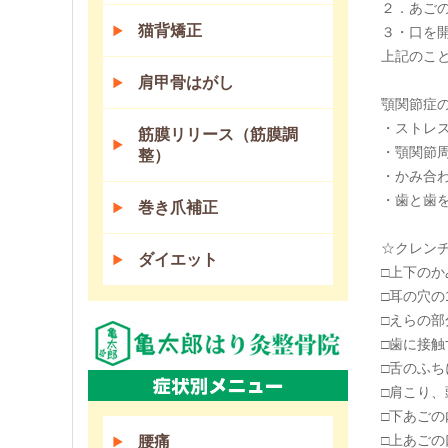
２．あご
猫背矯正
３・口を
上記のこ
肩甲骨はがし
顎関節症
・ストレ
筋膜リリース（筋膜調
・顎関節
整）
・かみ合
・歯と歯
巻き爪補正
☆クレン
ダイエット
□上下の
□耳の穴
□えらの
□歯に接
□舌のふ
□肩こり
□下あご
□上あご
腰痛