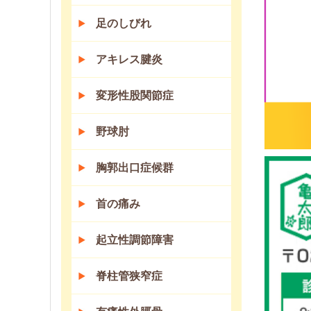
足のしびれ
アキレス腱炎
変形性股関節症
野球肘
胸郭出口症候群
首の痛み
起立性調節障害
脊柱管狭窄症