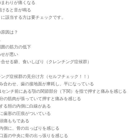
のまわりが痛くなる
開けると音が鳴る
とに該当する方は要チェックです。
の原因は？
ス
周囲の筋力の低下
わせが悪い
を合せる癖、食いしばり（クレンチング症候群）
チング症候群の見分け方（セルフチェック！！）
かみ合わせ、歯の接地面が摩耗し、平になっている
の1センチ前にある顎の関節部分（下関）を指で押すと痛みを感じる
部分の筋肉が張っていて押すと痛みを感じる
触する頬の内側に白線がある
ちに歯形の圧痕がついている
、頭痛もちである
の内側に、骨の出っぱりを感じる
の口蓋の中央に骨の出っ張りを感じる