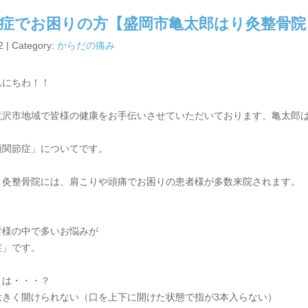
症でお困りの方【盛岡市亀太郎はり灸整骨院
2 | Category:
からだの痛み
んにちわ！！
滝沢市地域で皆様の健康をお手伝いさせていただいております、亀太郎
顎関節症」についてです。
り灸整骨院には、肩こりや頭痛でお困りの患者様が多数来院されます。
者様の中で多いお悩みが
症」です。
とは・・・？
大きく開けられない（口を上下に開けた状態で指が3本入らない）