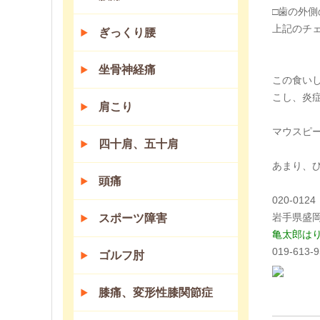
□歯の外
上記のチ
ぎっくり腰
坐骨神経痛
この食い
こし、炎
肩こり
マウスピ
四十肩、五十肩
あまり、
頭痛
020-0124
岩手県盛岡
スポーツ障害
亀太郎は
019-613-
ゴルフ肘
膝痛、変形性膝関節症