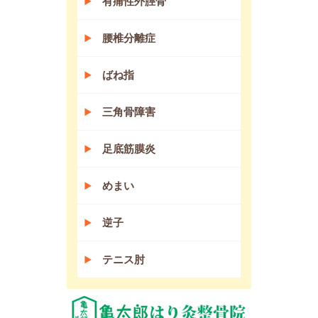
有痛性外脛骨
腰椎分離症
ばね指
三角骨障害
足底筋膜炎
めまい
逆子
テニス肘