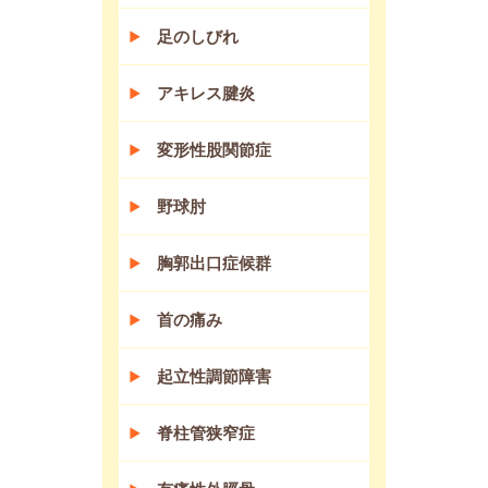
足のしびれ
アキレス腱炎
変形性股関節症
野球肘
胸郭出口症候群
首の痛み
起立性調節障害
脊柱管狭窄症