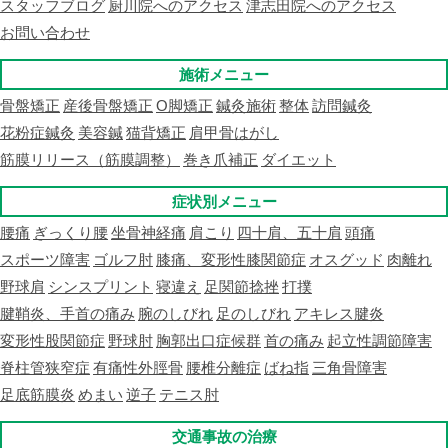
スタッフブログ
厨川院へのアクセス
津志田院へのアクセス
お問い合わせ
施術メニュー
骨盤矯正
産後骨盤矯正
O脚矯正
鍼灸施術
整体
訪問鍼灸
花粉症鍼灸
美容鍼
猫背矯正
肩甲骨はがし
筋膜リリース（筋膜調整）
巻き爪補正
ダイエット
症状別メニュー
腰痛
ぎっくり腰
坐骨神経痛
肩こり
四十肩、五十肩
頭痛
スポーツ障害
ゴルフ肘
膝痛、変形性膝関節症
オスグッド
肉離れ
野球肩
シンスプリント
寝違え
足関節捻挫
打撲
腱鞘炎、手首の痛み
腕のしびれ
足のしびれ
アキレス腱炎
変形性股関節症
野球肘
胸郭出口症候群
首の痛み
起立性調節障害
脊柱管狭窄症
有痛性外脛骨
腰椎分離症
ばね指
三角骨障害
足底筋膜炎
めまい
逆子
テニス肘
交通事故の治療