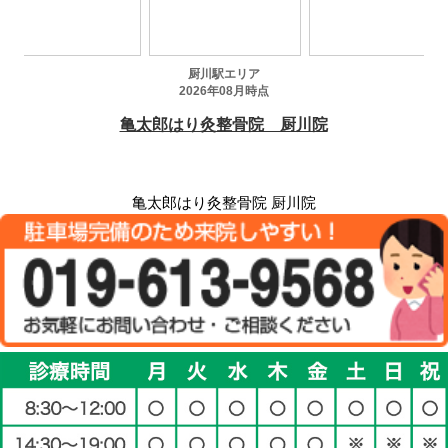
亀太郎はり灸整骨院 厨川院