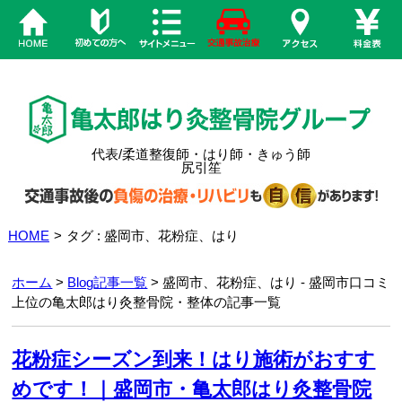
代表/柔道整復師・はり師・きゅう師
尻引笙
HOME
>
タグ : 盛岡市、花粉症、はり
ホーム
>
Blog記事一覧
> 盛岡市、花粉症、はり - 盛岡市口コミ
上位の亀太郎はり灸整骨院・整体の記事一覧
花粉症シーズン到来！はり施術がおすす
めです！｜盛岡市・亀太郎はり灸整骨院