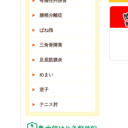
有痛性外脛骨
腰椎分離症
ばね指
三角骨障害
足底筋膜炎
めまい
逆子
テニス肘