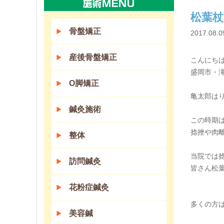
松葉
骨盤矯正
2017.08.0
産後骨盤矯正
こんにちは(
盛岡市・
O脚矯正
亀太郎は
鍼灸施術
この時期
捻挫や肉
整体
当院では
訪問鍼灸
皆さん松
花粉症鍼灸
多くの方
美容鍼