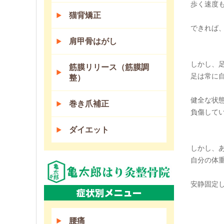
歩く速度
猫背矯正
できれば
肩甲骨はがし
しかし、
筋膜リリース（筋膜調
足は常に
整）
健全な状
巻き爪補正
負傷して
ダイエット
しかし、
自分の体
安静固定
腰痛