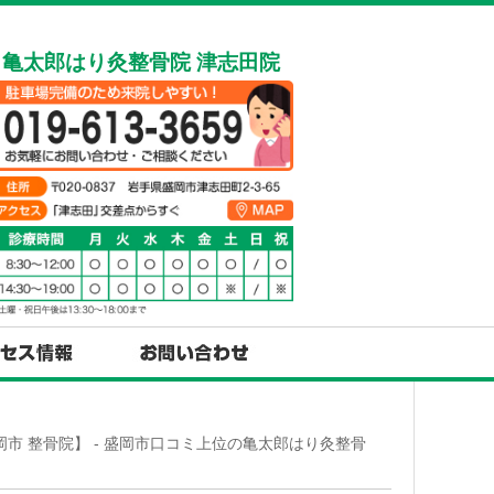
亀太郎はり灸整骨院 津志田院
市 整骨院】 - 盛岡市口コミ上位の亀太郎はり灸整骨