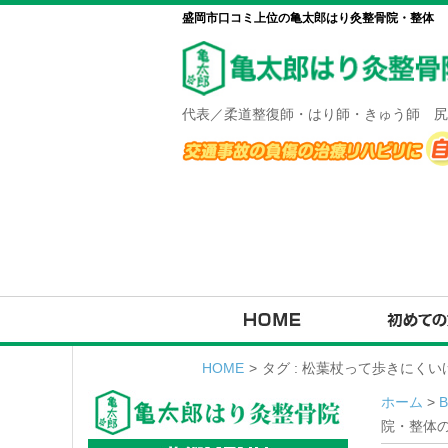
盛岡市口コミ上位の亀太郎はり灸整骨院・整体
代表／柔道整復師・はり師・きゅう師 尻
HOME
>
タグ : 松葉杖って歩きにく
ホーム
>
院・整体