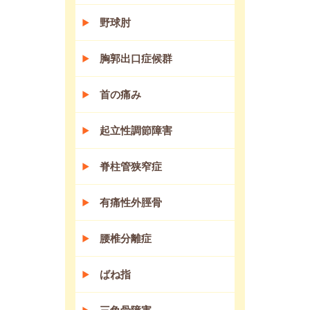
野球肘
胸郭出口症候群
首の痛み
起立性調節障害
脊柱管狭窄症
有痛性外脛骨
腰椎分離症
ばね指