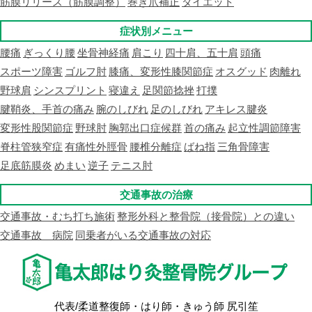
筋膜リリース（筋膜調整）
巻き爪補正
ダイエット
症状別メニュー
腰痛
ぎっくり腰
坐骨神経痛
肩こり
四十肩、五十肩
頭痛
スポーツ障害
ゴルフ肘
膝痛、変形性膝関節症
オスグッド
肉離れ
野球肩
シンスプリント
寝違え
足関節捻挫
打撲
腱鞘炎、手首の痛み
腕のしびれ
足のしびれ
アキレス腱炎
変形性股関節症
野球肘
胸郭出口症候群
首の痛み
起立性調節障害
脊柱管狭窄症
有痛性外脛骨
腰椎分離症
ばね指
三角骨障害
足底筋膜炎
めまい
逆子
テニス肘
交通事故の治療
交通事故・むち打ち施術
整形外科と整骨院（接骨院）との違い
交通事故 病院
同乗者がいる交通事故の対応
代表/柔道整復師・はり師・きゅう師 尻引笙