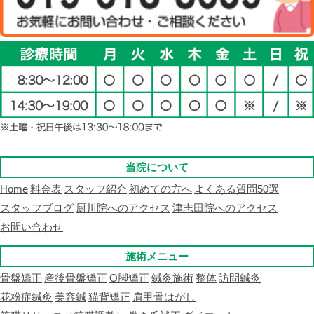
当院について
Home
料金表
スタッフ紹介
初めての方へ
よくある質問50選
スタッフブログ
厨川院へのアクセス
津志田院へのアクセス
お問い合わせ
施術メニュー
骨盤矯正
産後骨盤矯正
O脚矯正
鍼灸施術
整体
訪問鍼灸
花粉症鍼灸
美容鍼
猫背矯正
肩甲骨はがし