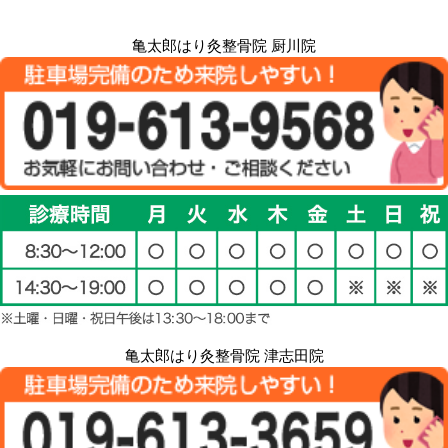
亀太郎はり灸整骨院 厨川院
亀太郎はり灸整骨院 津志田院