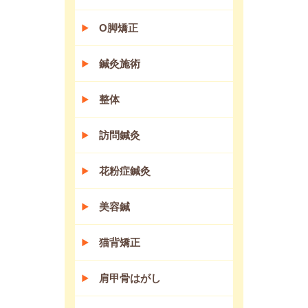
O脚矯正
鍼灸施術
整体
訪問鍼灸
花粉症鍼灸
美容鍼
猫背矯正
肩甲骨はがし