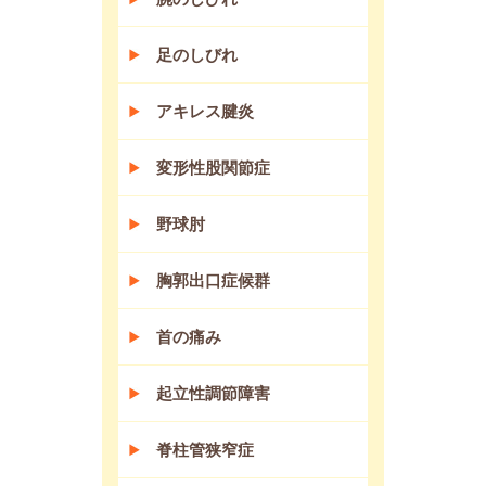
足のしびれ
アキレス腱炎
変形性股関節症
野球肘
胸郭出口症候群
首の痛み
起立性調節障害
脊柱管狭窄症