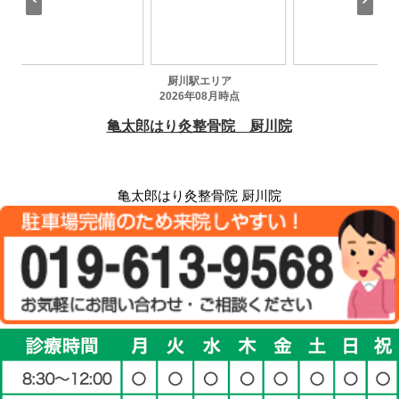
亀太郎はり灸整骨院 厨川院