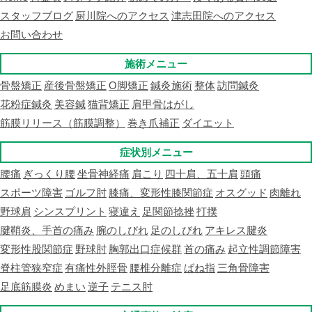
スタッフブログ
厨川院へのアクセス
津志田院へのアクセス
お問い合わせ
施術メニュー
骨盤矯正
産後骨盤矯正
O脚矯正
鍼灸施術
整体
訪問鍼灸
花粉症鍼灸
美容鍼
猫背矯正
肩甲骨はがし
筋膜リリース（筋膜調整）
巻き爪補正
ダイエット
症状別メニュー
腰痛
ぎっくり腰
坐骨神経痛
肩こり
四十肩、五十肩
頭痛
スポーツ障害
ゴルフ肘
膝痛、変形性膝関節症
オスグッド
肉離れ
野球肩
シンスプリント
寝違え
足関節捻挫
打撲
腱鞘炎、手首の痛み
腕のしびれ
足のしびれ
アキレス腱炎
変形性股関節症
野球肘
胸郭出口症候群
首の痛み
起立性調節障害
脊柱管狭窄症
有痛性外脛骨
腰椎分離症
ばね指
三角骨障害
足底筋膜炎
めまい
逆子
テニス肘