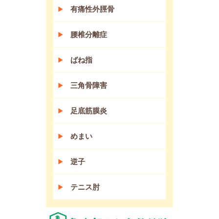
有痛性外脛骨
腰椎分離症
ばね指
三角骨障害
足底筋膜炎
めまい
逆子
テニス肘