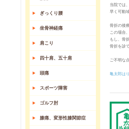
当院では
早く可動
ぎっくり腰
骨折の後
坐骨神経痛
この場合
もし、骨
肩こり
骨折を診
四十肩、五十肩
ご不明な
頭痛
亀太郎は
スポーツ障害
ゴルフ肘
膝痛、変形性膝関節症