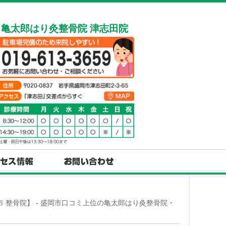
亀太郎はり灸整骨院 津志田院
 整骨院】 - 盛岡市口コミ上位の亀太郎はり灸整骨院・