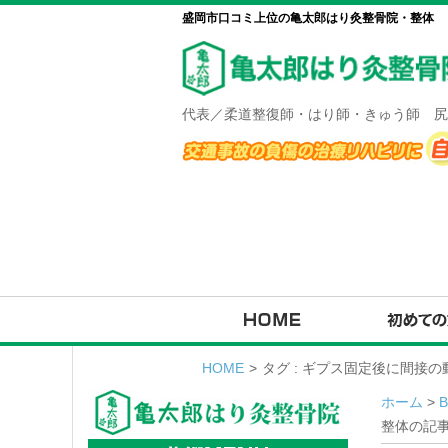
盛岡市口コミ上位の亀太郎はり灸整骨院・整体
代表／柔道整復師・はり師・きゅう師 尻
HOME
>
タグ : ギプス固定後に間接
ホーム
>
整体の記