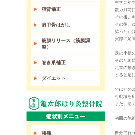
中学２年
猫背矯正
数カ月前
その後、
その後、
肩甲骨はがし
捻ったわ
実際に足
筋膜リリース（筋膜調
整）
足の小指
そのため
巻き爪補正
足首の動
すると足
ダイエット
ではどの
可動域を
また、硬
初回の施
自分で行
腰痛