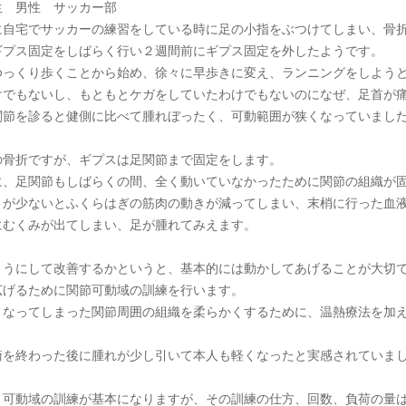
生 男性 サッカー部
に自宅でサッカーの練習をしている時に足の小指をぶつけてしまい、骨
ギプス固定をしばらく行い２週間前にギプス固定を外したようです。
ゆっくり歩くことから始め、徐々に早歩きに変え、ランニングをしよう
けでもないし、もともとケガをしていたわけでもないのになぜ、足首が
関節を診ると健側に比べて腫れぼったく、可動範囲が狭くなっていまし
の骨折ですが、ギプスは足関節まで固定をします。
に、足関節もしばらくの間、全く動いていなかったために関節の組織が
きが少ないとふくらはぎの筋肉の動きが減ってしまい、末梢に行った血
にむくみが出てしまい、足が腫れてみえます。
ようにして改善するかというと、基本的には動かしてあげることが大切
広げるために関節可動域の訓練を行います。
くなってしまった関節周囲の組織を柔らかくするために、温熱療法を加
術を終わった後に腫れが少し引いて本人も軽くなったと実感されていま
う可動域の訓練が基本になりますが、その訓練の仕方、回数、負荷の量