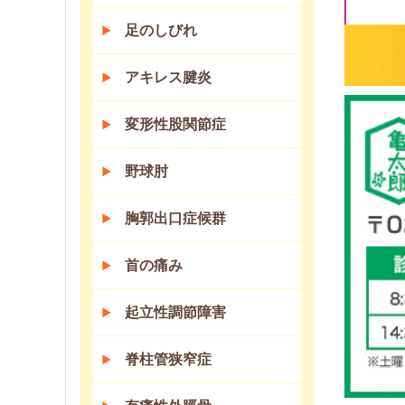
足のしびれ
アキレス腱炎
変形性股関節症
野球肘
胸郭出口症候群
首の痛み
起立性調節障害
脊柱管狭窄症