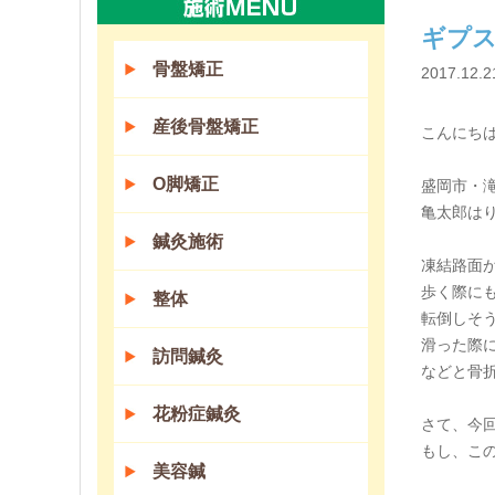
ギプ
骨盤矯正
2017.12.2
産後骨盤矯正
こんにちは(
O脚矯正
盛岡市・
亀太郎は
鍼灸施術
凍結路面
歩く際に
整体
転倒しそ
滑った際
訪問鍼灸
などと骨
花粉症鍼灸
さて、今
もし、こ
美容鍼