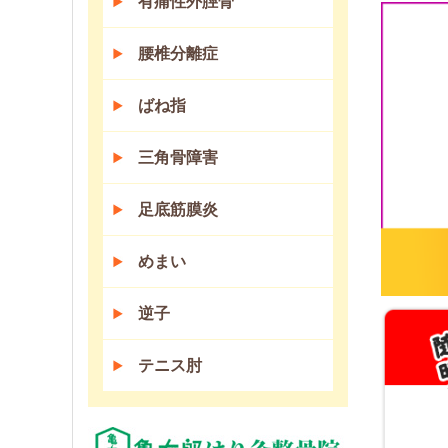
有痛性外脛骨
腰椎分離症
ばね指
三角骨障害
足底筋膜炎
めまい
逆子
テニス肘