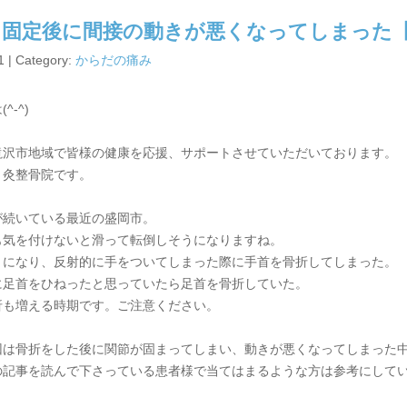
ス固定後に間接の動きが悪くなってしまった
1 | Category:
からだの痛み
^-^)
滝沢市地域で皆様の健康を応援、サポートさせていただいております。
り灸整骨院です。
が続いている最近の盛岡市。
も気を付けないと滑って転倒しそうになりますね。
うになり、反射的に手をついてしまった際に手首を骨折してしまった。
に足首をひねったと思っていたら足首を骨折していた。
折も増える時期です。ご注意ください。
回は骨折をした後に関節が固まってしまい、動きが悪くなってしまった
の記事を読んで下さっている患者様で当てはまるような方は参考にして