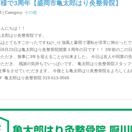
様で3周年【盛岡市亀太郎はり灸整骨院】
3 | Category:
その他
こんにちは！！
亀太郎はり灸整骨院です。
はとてもすごかったですね(>_<) 強風と豪雨で運転が非常に怖かった
日8月23日は亀太郎はり灸整骨院開業３周年の日です！！ 3年前のこの
いただき、無事に3年を迎えることが出来ました。 今日は友人や同業の
いただき、 感謝の気持ちでいっぱいです。 亀太郎はり灸整骨院スタッ
仕事をさせていただきます。 今後とも亀太郎はり灸整骨院をよろしくお願いいた
 亀太郎はり灸整骨院 019-613-9568