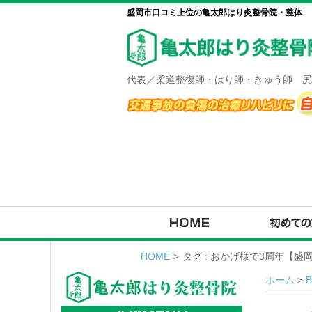
盛岡市口コミ上位の亀太郎はり灸整骨院・整体
代表／柔道整復師・はり師・きゅう師 尻
HOME
>
タグ : おかげ様で3周年【
ホーム
>