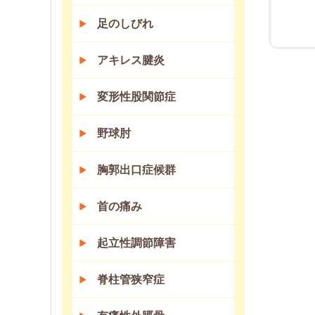
足のしびれ
アキレス腱炎
変形性股関節症
野球肘
胸郭出口症候群
首の痛み
起立性調節障害
脊柱管狭窄症