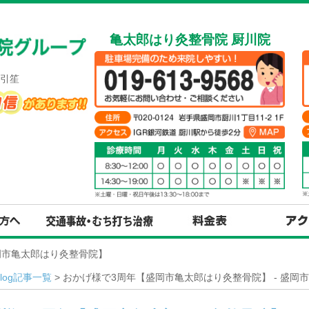
亀太郎はり灸整骨院 厨川院
引笙
盛岡市亀太郎はり灸整骨院】
Blog記事一覧
> おかげ様で3周年【盛岡市亀太郎はり灸整骨院】 - 盛