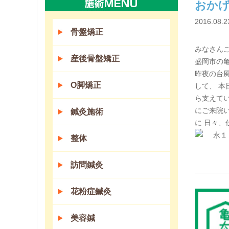
おかげ
2016.08.2
骨盤矯正
みなさん
産後骨盤矯正
盛岡市の
昨夜の台風
O脚矯正
して、 本
ら支えて
にご来院
鍼灸施術
に 日々、
永１Ｆ
整体
訪問鍼灸
花粉症鍼灸
美容鍼