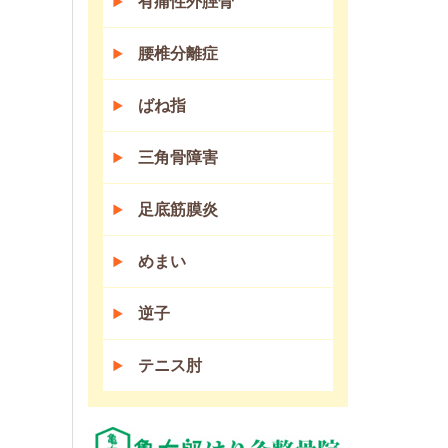
有痛性外脛骨
腰椎分離症
ばね指
三角骨障害
足底筋膜炎
めまい
逆子
テニス肘