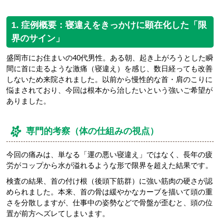
1. 症例概要：寝違えをきっかけに顕在化した「限
界のサイン」
盛岡市にお住まいの40代男性。ある朝、起き上がろうとした瞬
間に首に走るような激痛（寝違え）を感じ、数日経っても改善
しないため来院されました。以前から慢性的な首・肩のこりに
悩まされており、今回は根本から治したいという強いご希望が
ありました。
専門的考察（体の仕組みの視点）
今回の痛みは、単なる「運の悪い寝違え」ではなく、長年の疲
労がコップから水が溢れるような形で限界を超えた結果です。
検査の結果、首の付け根（後頭下筋群）に強い筋肉の硬さが認
められました。本来、首の骨は緩やかなカーブを描いて頭の重
さを分散しますが、仕事中の姿勢などで骨盤が歪むと、頭の位
置が前方へズレてしまいます。