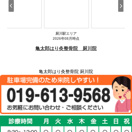
亀太郎はり灸整骨院 厨川院