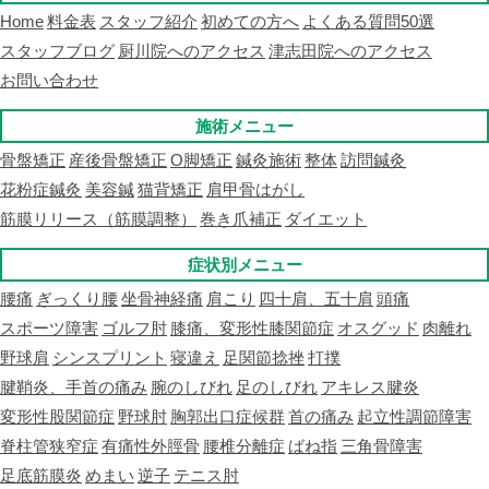
Home
料金表
スタッフ紹介
初めての方へ
よくある質問50選
スタッフブログ
厨川院へのアクセス
津志田院へのアクセス
お問い合わせ
施術メニュー
骨盤矯正
産後骨盤矯正
O脚矯正
鍼灸施術
整体
訪問鍼灸
花粉症鍼灸
美容鍼
猫背矯正
肩甲骨はがし
筋膜リリース（筋膜調整）
巻き爪補正
ダイエット
症状別メニュー
腰痛
ぎっくり腰
坐骨神経痛
肩こり
四十肩、五十肩
頭痛
スポーツ障害
ゴルフ肘
膝痛、変形性膝関節症
オスグッド
肉離れ
野球肩
シンスプリント
寝違え
足関節捻挫
打撲
腱鞘炎、手首の痛み
腕のしびれ
足のしびれ
アキレス腱炎
変形性股関節症
野球肘
胸郭出口症候群
首の痛み
起立性調節障害
脊柱管狭窄症
有痛性外脛骨
腰椎分離症
ばね指
三角骨障害
足底筋膜炎
めまい
逆子
テニス肘