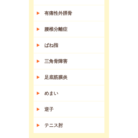
有痛性外脛骨
腰椎分離症
ばね指
三角骨障害
足底筋膜炎
めまい
逆子
テニス肘