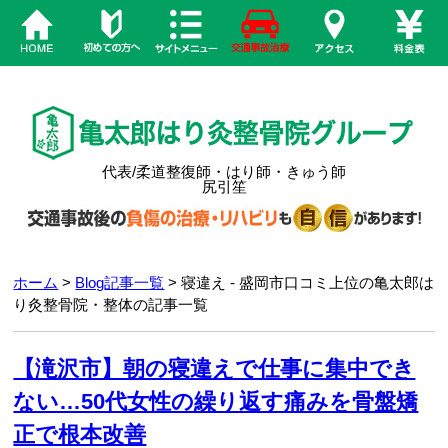
代表/柔道整復師・はり師・きゅう師
尻引笙
ホーム
>
Blog記事一覧
> 寝違え - 盛岡市口コミ上位の亀太郎は
り灸整骨院・整体の記事一覧
【滝沢市】朝の寝違えで仕事に集中でき
ない…50代女性の繰り返す痛みを骨盤矯
正で根本改善