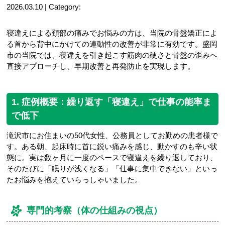
2026.03.10 | Category:
寝違えによる頚部の痛みでお悩みの方は、当院の骨盤矯正によ
る首から背中にかけての連動性の改善が非常に有効です。盛岡
市の当院では、寝違えを引き起こす筋肉の硬さと骨盤の歪みへ
直接アプローチし、早期改善と再発防止を実現します。
1. 症例概要：繰り返す「寝違え」で仕事の能率ま
で低下
滝沢市にお住まいの50代女性、公務員としてお勤めの患者様で
す。ある朝、起床時に首に鋭い痛みを感じ、動かすのも辛い状
態に。実は数ヶ月に一度のペースで寝違えを繰り返しており、
そのたびに「眠りが浅くなる」「仕事に集中できない」といっ
たお悩みを抱えていらっしゃいました。
専門的考察（体の仕組みの視点）