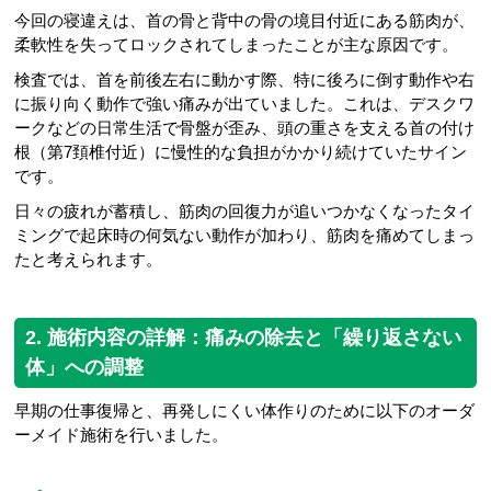
今回の寝違えは、首の骨と背中の骨の境目付近にある筋肉が、
柔軟性を失ってロックされてしまったことが主な原因です。
検査では、首を前後左右に動かす際、特に後ろに倒す動作や右
に振り向く動作で強い痛みが出ていました。これは、デスクワ
ークなどの日常生活で骨盤が歪み、頭の重さを支える首の付け
根（第7頚椎付近）に慢性的な負担がかかり続けていたサイン
です。
日々の疲れが蓄積し、筋肉の回復力が追いつかなくなったタイ
ミングで起床時の何気ない動作が加わり、筋肉を痛めてしまっ
たと考えられます。
2. 施術内容の詳解：痛みの除去と「繰り返さない
体」への調整
早期の仕事復帰と、再発しにくい体作りのために以下のオーダ
ーメイド施術を行いました。