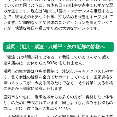
ていくのと同じように、お体も日々の仕事や家事でわずかな歪
みが生じます。現在は3週間に1度のメンテナンスを継続するこ
とで、寝違えの不安なく仕事に打ち込める状態をキープされて
います。定期的なケアでお体のコンディションを整えていくこ
とが、快適な毎日を過ごすための大切なポイントです。
盛岡・滝沢・紫波・八幡平・矢巾近郊の皆様へ
「寝違えは時間が経てば治る」と我慢していませんか？ 繰り
返す痛みは、お体からのSOSかもしれません。
盛岡市の亀太郎はり灸整骨院は、滝沢市からもアクセスしやす
く、働く女性の皆様を全力でサポートしています。国家資格を
持つスタッフが、今ある痛みだけでなく、その背景にある骨格
の歪みから誠実に診察いたします。
盛岡市を中心に、近隣地域からも多くの方が「再発しない体作
り」のために来院されています。同じようなお悩みをお持ちの
方は、ぜひ一度当院へご相談ください。
「また寝違えるかも…」という不安を安心に変えませんか？首