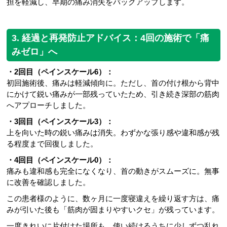
担を軽減し、早期の痛み消失をバックアップします。
3. 経過と再発防止アドバイス：4回の施術で「痛
みゼロ」へ
・2回目（ペインスケール6）：
初回施術後、痛みは軽減傾向に。ただし、首の付け根から背中
にかけて鋭い痛みが一部残っていたため、引き続き深部の筋肉
へアプローチしました。
・3回目（ペインスケール3）：
上を向いた時の鋭い痛みは消失。わずかな張り感や違和感が残
る程度まで回復しました。
・4回目（ペインスケール0）：
痛みも違和感も完全になくなり、首の動きがスムーズに。無事
に改善を確認しました。
この患者様のように、数ヶ月に一度寝違えを繰り返す方は、痛
みが引いた後も「筋肉が固まりやすいクセ」が残っています。
一度きれいに片付けた場所も、使い続けるうちに少しずつ乱れ