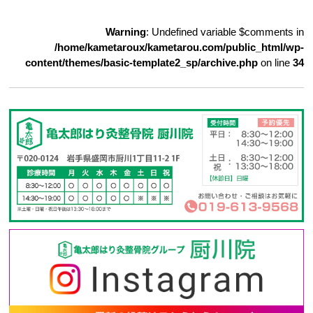
Warning
: Undefined variable $comments in
/home/kametaroux/kametarou.com/public_html/wp-
content/themes/basic-template2_sp/archive.php
on line
34