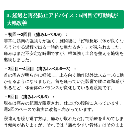
3. 経過と再発防止アドバイス：5回目で可動域が
大幅改善
・初回〜2回目（痛みレベル9）：
非常に筋肉の強張りが強く、施術後に「好転反応（体が良くな
ろうとする過程で出る一時的な重だるさ）」が見られました。
痛みはまだ不安定な時期ですが、根気強く土台を整える施術を
継続しました。
・3回目〜4回目（痛みレベル6〜3）：
首の痛みが明らかに軽減し、上を向く動作以外はスムーズに動
かせるようになりました。首を庇っていた影響で腰に違和感が
出るなど、体全体のバランスが変化している過渡期です。
・5回目（痛みレベル3）：
現在は痛みの範囲が限定され、仕上げの段階に入っています。
週2回のペースで着実に改善へ向かっています。
寝違えを繰り返す方は、痛みが取れただけで治療を止めてしま
う傾向がありますが、それでは「痛めやすい骨格」はそのまま