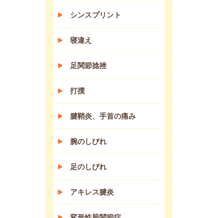
シンスプリント
寝違え
足関節捻挫
打撲
腱鞘炎、手首の痛み
腕のしびれ
足のしびれ
アキレス腱炎
変形性股関節症