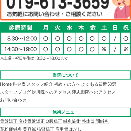
当院について
Home
料金表
スタッフ紹介
初めての方へ
よくある質問50選
スタッフブログ
厨川院へのアクセス
津志田院へのアクセス
お問い合わせ
施術メニュー
骨盤矯正
産後骨盤矯正
O脚矯正
鍼灸施術
整体
訪問鍼灸
花粉症鍼灸
美容鍼
猫背矯正
肩甲骨はがし