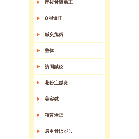
産後骨盤矯正
O脚矯正
鍼灸施術
整体
訪問鍼灸
花粉症鍼灸
美容鍼
猫背矯正
肩甲骨はがし