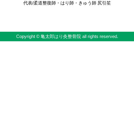
代表/柔道整復師・はり師・きゅう師 尻引笙
Copyright © 亀太郎はり灸整骨院 all rights reserved.