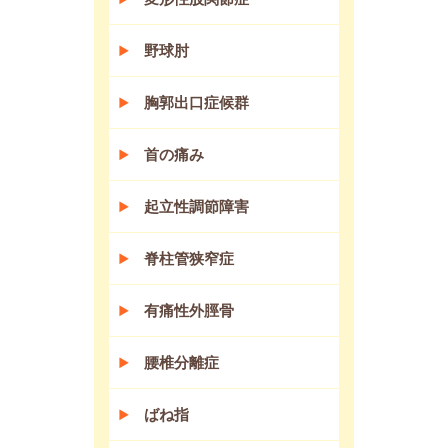
野球肘
胸郭出口症候群
首の痛み
起立性調節障害
脊柱管狭窄症
有痛性外脛骨
腰椎分離症
ばね指