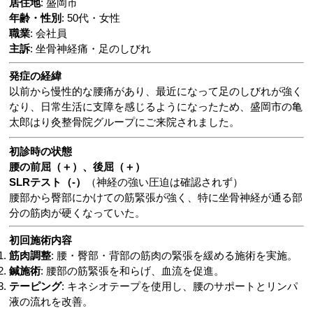
居住地
: 盛岡市
年齢・性別
: 50代・女性
職業
: 会社員
主訴
: 坐骨神経痛・足のしびれ
発症の経緯
以前から慢性的な腰痛があり、最近になって足のしびれが強く
なり、日常生活に支障を感じるようになったため、盛岡市の亀
太郎はり灸整骨院グループにご来院されました。
初診時の状態
腰の前屈（＋）、後屈（＋）
SLRテスト（-）
（神経の強い圧迫は確認されず）
腰部から臀部にかけての筋緊張が強く、特に坐骨神経が通る部
分の筋肉が硬くなっていた。
初回施術内容
筋肉調整
: 腰・臀部・背部の筋肉の緊張を緩める施術を実施。
鍼施術
: 腰部の筋緊張を和らげ、血流を促進。
テーピング
: キネシオテープを使用し、腰のサポートとリンパ
液の流れを改善。