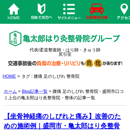
代表/柔道整復師・はり師・きゅう師
尻引笙
HOME
>
タグ : 腰痛 足のしびれ 整骨院
ホーム
>
Blog記事一覧
> 腰痛 足のしびれ 整骨院 - 盛岡市口コ
ミ上位の亀太郎はり灸整骨院・整体の記事一覧
【坐骨神経痛のしびれと痛み】改善のた
めの施術例｜盛岡市・亀太郎はり灸整骨