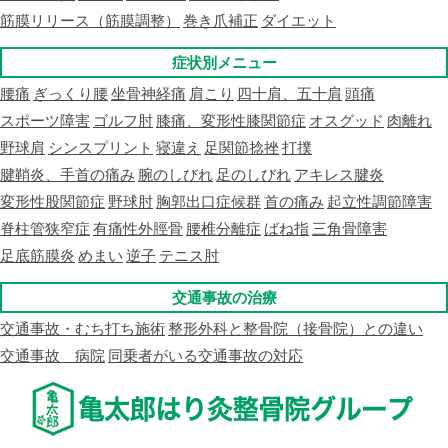
筋膜リリース（筋膜調整）
巻き爪補正
ダイエット
症状別メニュー
腰痛
ぎっくり腰
坐骨神経痛
肩こり
四十肩、五十肩
頭痛
スポーツ障害
ゴルフ肘
膝痛、変形性膝関節症
オスグッド
肉離れ
野球肩
シンスプリント
寝違え
足関節捻挫
打撲
腱鞘炎、手首の痛み
腕のしびれ
足のしびれ
アキレス腱炎
変形性股関節症
野球肘
胸郭出口症候群
首の痛み
起立性調節障害
脊柱管狭窄症
有痛性外脛骨
腰椎分離症
ばね指
三角骨障害
足底筋膜炎
めまい
逆子
テニス肘
交通事故の治療
交通事故・むち打ち施術
整形外科と整骨院（接骨院）との違い
交通事故 病院
同乗者がいる交通事故の対応