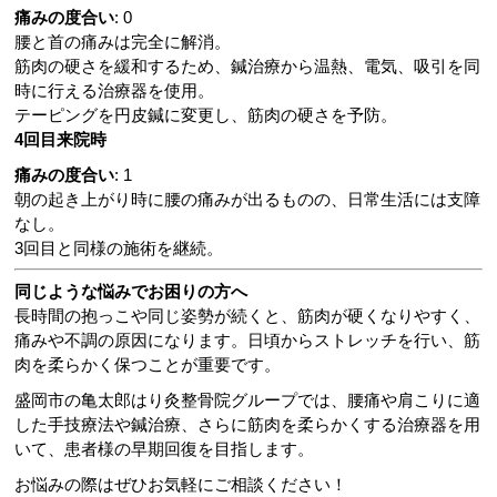
痛みの度合い
: 0
腰と首の痛みは完全に解消。
筋肉の硬さを緩和するため、鍼治療から温熱、電気、吸引を同
時に行える治療器を使用。
テーピングを円皮鍼に変更し、筋肉の硬さを予防。
4回目来院時
痛みの度合い
: 1
朝の起き上がり時に腰の痛みが出るものの、日常生活には支障
なし。
3回目と同様の施術を継続。
同じような悩みでお困りの方へ
長時間の抱っこや同じ姿勢が続くと、筋肉が硬くなりやすく、
痛みや不調の原因になります。日頃からストレッチを行い、筋
肉を柔らかく保つことが重要です。
盛岡市の亀太郎はり灸整骨院グループでは、腰痛や肩こりに適
した手技療法や鍼治療、さらに筋肉を柔らかくする治療器を用
いて、患者様の早期回復を目指します。
お悩みの際はぜひお気軽にご相談ください！