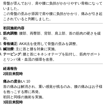
骨盤が歪んでおり、肩や腰に負担がかかりやすい骨格になって
いました。
この骨盤の歪みが原因で肩や腰に負担がかかり、痛みが引き起
こされていると判断しました。
初回施術内容
筋肉調整
: 腰部、両臀部、背部、肩上部、首の筋肉の硬さを緩
和。
骨格矯正
: AKA法を使用して骨盤の歪みを調整。
鍼治療
: 主に首と腰を対象に実施。
テーピング
: 腰と首にキネシオテープを貼付し、筋肉サポート
とリンパ液・血流の循環を改善。
経過報告
2回目来院時
痛みの度合い
: 10
首の痛みは解消され、重い感覚が残るのみ。腰の痛みはお子様
を抱っこする際に再発。
初回と同様の施術を実施。
3回目来院時