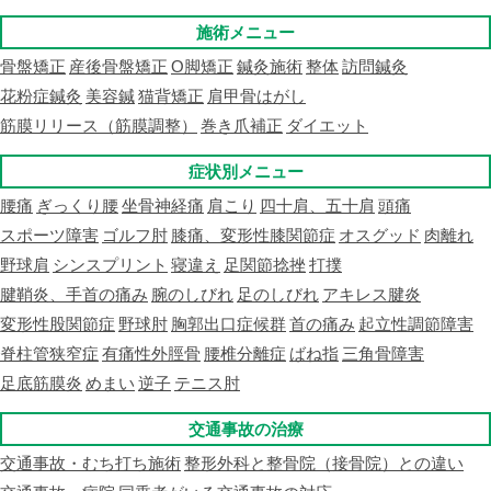
施術メニュー
骨盤矯正
産後骨盤矯正
O脚矯正
鍼灸施術
整体
訪問鍼灸
花粉症鍼灸
美容鍼
猫背矯正
肩甲骨はがし
筋膜リリース（筋膜調整）
巻き爪補正
ダイエット
症状別メニュー
腰痛
ぎっくり腰
坐骨神経痛
肩こり
四十肩、五十肩
頭痛
スポーツ障害
ゴルフ肘
膝痛、変形性膝関節症
オスグッド
肉離れ
野球肩
シンスプリント
寝違え
足関節捻挫
打撲
腱鞘炎、手首の痛み
腕のしびれ
足のしびれ
アキレス腱炎
変形性股関節症
野球肘
胸郭出口症候群
首の痛み
起立性調節障害
脊柱管狭窄症
有痛性外脛骨
腰椎分離症
ばね指
三角骨障害
足底筋膜炎
めまい
逆子
テニス肘
交通事故の治療
交通事故・むち打ち施術
整形外科と整骨院（接骨院）との違い