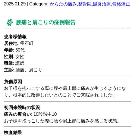
2025.01.29 | Category:
からだの痛み
,
整骨院
,
鍼灸治療
,
骨格矯正
腰痛と肩こりの症例報告
患者様情報
居住地
: 雫石町
年齢
: 50代
性別
: 女性
職業
: 講師
主訴
: 腰痛、肩こり
負傷原因
お子様を抱っこする際に腰や肩上部に痛みが生じるようにな
り、根本的に改善したいとのことでご来院されました。
初回来院時の状況
痛みの度合い
: 10段階中10
お子様を抱っこした際に腰や肩上部に痛みを感じる状態。
検査結果