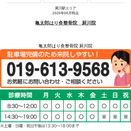
亀太郎はり灸整骨院 厨川院