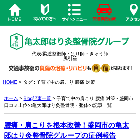
代表/柔道整復師・はり師・きゅう師
尻引笙
HOME
>
タグ : 子育て中の肩こり 腰痛 対策
ホーム
>
Blog記事一覧
> 子育て中の肩こり 腰痛 対策 - 盛岡市
口コミ上位の亀太郎はり灸整骨院・整体の記事一覧
腰痛・肩こりを根本改善！盛岡市の亀太
郎はり灸整骨院グループの症例報告