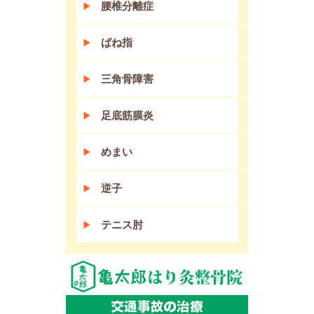
腰椎分離症
ばね指
三角骨障害
足底筋膜炎
めまい
逆子
テニス肘