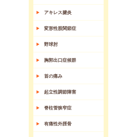
アキレス腱炎
変形性股関節症
野球肘
胸郭出口症候群
首の痛み
起立性調節障害
脊柱管狭窄症
有痛性外脛骨